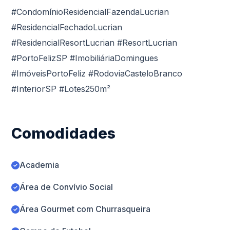
#CondomínioResidencialFazendaLucrian
#ResidencialFechadoLucrian
#ResidencialResortLucrian #ResortLucrian
#PortoFelizSP #ImobiliáriaDomingues
#ImóveisPortoFeliz #RodoviaCasteloBranco
#InteriorSP #Lotes250m²
Comodidades
Academia
Área de Convívio Social
Área Gourmet com Churrasqueira