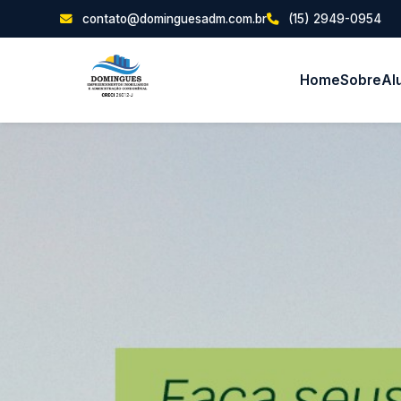
contato@dominguesadm.com.br
(15) 2949-0954
Home
Sobre
Al