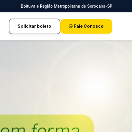
Boituva e Região Metropolitana de Sorocaba-SP
Solicitar boleto
Fale Conosco