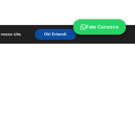
Fale Conosco
Fale Conosco
nosso site.
Ok! Entendi.