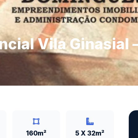
cial Vila Ginasial 
160m²
5 X 32m²