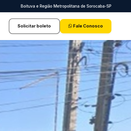
Boituva e Região Metropolitana de Sorocaba-SP
Solicitar boleto
Fale Conosco