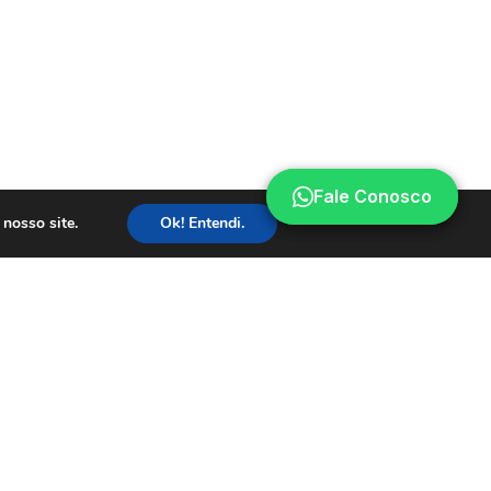
Fale Conosco
Fale Conosco
nosso site.
Ok! Entendi.