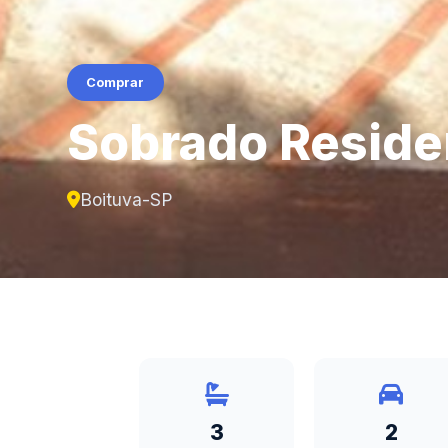
Comprar
Sobrado Residen
Boituva-SP
3
2