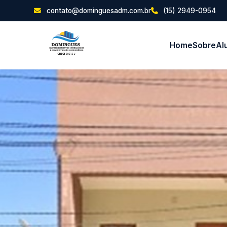
contato@dominguesadm.com.br
(15) 2949-0954
Home
Sobre
Al