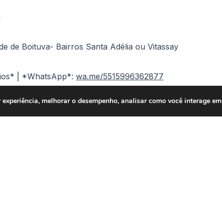
a
e de Boituva- Bairros Santa Adélia ou Vitassay
ios* | *WhatsApp*:
wa.me/5515996362877
 experiência, melhorar o desempenho, analisar como você interage em 
Portão Automático