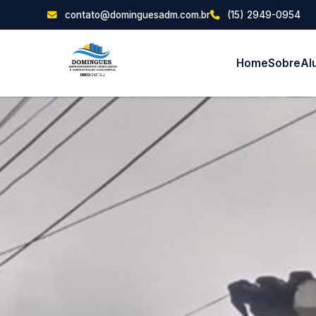
contato@dominguesadm.com.br
(15) 2949-0954
Home
Sobre
Al