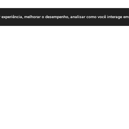
 experiência, melhorar o desempenho, analisar como você interage em 
nida Itavuvu, Bistecão, Assai Atacadista,
.
ios* | *WhatsApp*:
wa.me/5515996362877
riaAntôniaPrado
niaPrado #SobradoComercial #AvenidaItavuvu
ImóveisSorocaba #RodoviaCasteloBranco