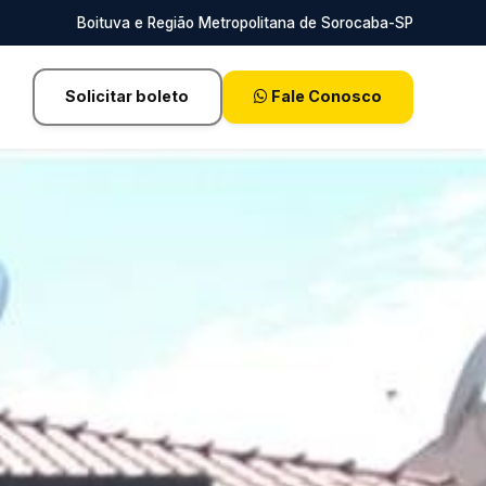
Boituva e Região Metropolitana de Sorocaba-SP
Solicitar boleto
Fale Conosco