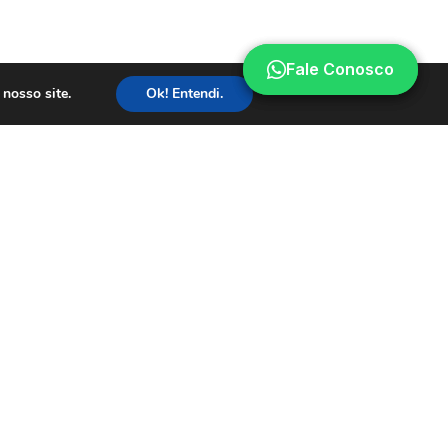
Fale Conosco
Fale Conosco
nosso site.
Ok! Entendi.
FALE CONOSCO