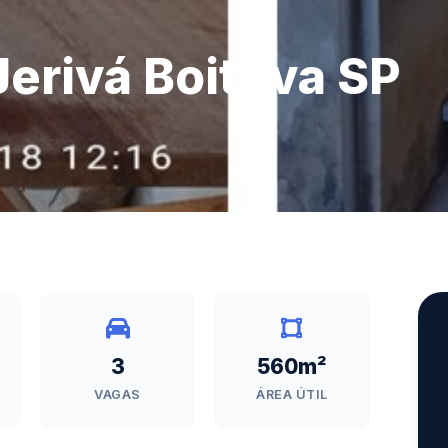
Jerivá Boituva SP
3
560m²
VAGAS
ÁREA ÚTIL