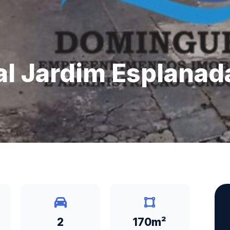
l Jardim Esplanada
2
170m²