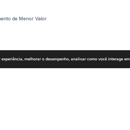
mento de Menor Valor
 experiência, melhorar o desempenho, analisar como você interage em 
Revestimentos em piso Porcelanato