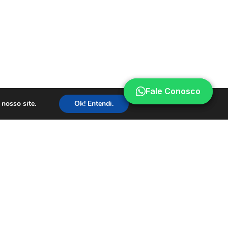
Fale Conosco
Fale Conosco
nosso site.
Ok! Entendi.