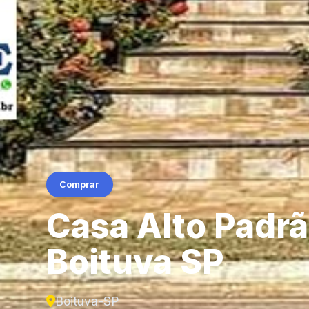
Comprar
Casa Alto Padrã
Boituva SP
Boituva-SP