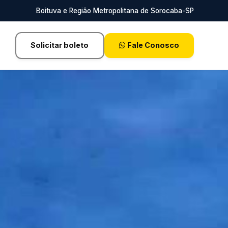
Boituva e Região Metropolitana de Sorocaba-SP
Solicitar boleto
Fale Conosco