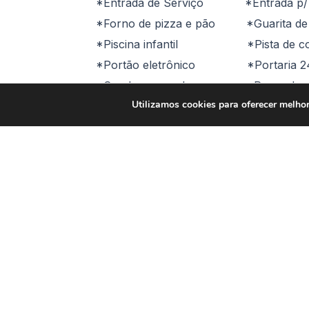
*Entrada de Serviço *Entrad
*Forno de pizza e pão *Guarita de s
*Piscina infantil *Pist
*Portão eletrônico *Port
*Quadra gramada *Praça de con
Utilizamos cookies para oferecer melhor
Agende uma visita WhatsApp 15 99636-
Comodidades
Área G
Ar condicionado
Churras
Internet
Piscina
Portão Automático
Quadra 