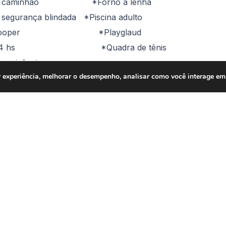
a p/ caminhão *Forno a lenha
egurança blindada *Piscina adulto
a de cooper *Playglaud
aria 24 hs *Quadra de tênis
vivência
 experiência, melhorar o desempenho, analisar como você interage em 
2877
ourmet com
Condomínio
queira
Playground
Poliesportiva
Salão de Festas