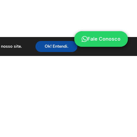
Fale Conosco
Fale Conosco
nosso site.
Ok! Entendi.