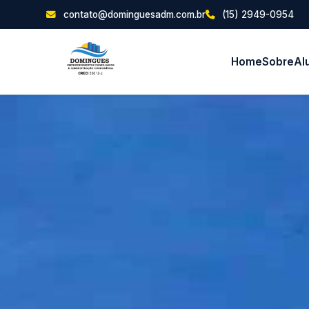
contato@dominguesadm.com.br
(15) 2949-0954
Home
Sobre
Al